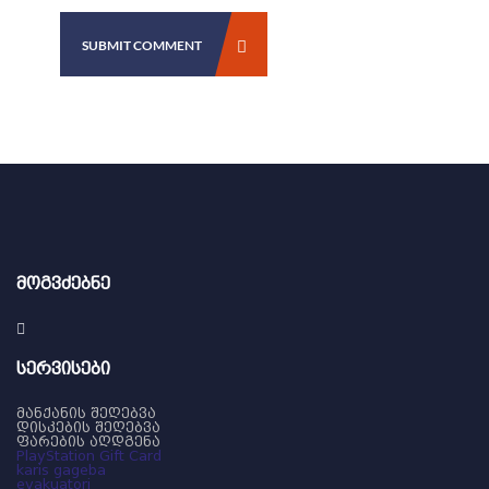
SUBMIT COMMENT
ᲛᲝᲒᲕᲫᲔᲑᲜᲔ
ᲡᲔᲠᲕᲘᲡᲔᲑᲘ
მანქანის შეღებვა
დისკების შეღებვა
ფარების აღდგენა
PlayStation Gift Card
karis gageba
evakuatori