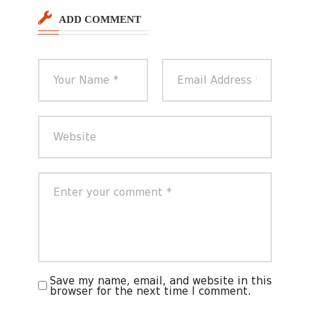
i
ADD COMMENT
g
a
t
i
o
n
Save my name, email, and website in this
browser for the next time I comment.