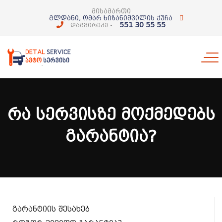
მისამართი
გლდანი, ომარ ხიზანიშვილის ქუჩა
551 30 55 55
დაგვირეკე -
ᲠᲐ ᲡᲔᲠᲕᲘᲡᲖᲔ ᲛᲝᲥᲛᲔᲓᲔᲑᲡ
ᲒᲐᲠᲐᲜᲢᲘᲐ?
გარანტიის შესახებ