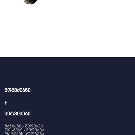
ᲛᲝᲒᲕᲫᲔᲑᲜᲔ
ᲡᲔᲠᲕᲘᲡᲔᲑᲘ
მანქანის შეღებვა
დისკების შეღებვა
ფარების აღდგენა